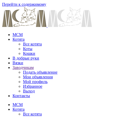
Перейти к содержимому
MCM
Котята
Все котята
Коты
Кошки
В добрые руки
Вязки
Заводчикам
Подать объявление
Мои объявления
Мой профиль
Избранное
Выход
Контакты
MCM
Котята
Все котята