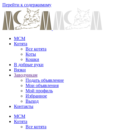
Перейти к содержимому
MCM
Котята
Все котята
Коты
Кошки
В добрые руки
Вязки
Заводчикам
Подать объявление
Мои объявления
Мой профиль
Избранное
Выход
Контакты
MCM
Котята
Все котята