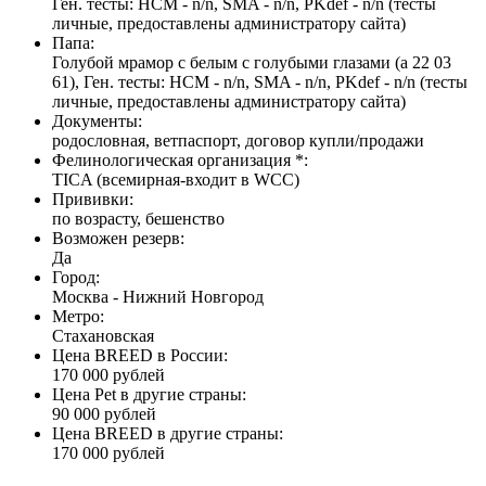
Ген. тесты: HCM - n/n, SMA - n/n, PKdef - n/n (тесты
личные, предоставлены администратору сайта)
Папа:
Голубой мрамор с белым с голубыми глазами (a 22 03
61), Ген. тесты: HCM - n/n, SMA - n/n, PKdef - n/n (тесты
личные, предоставлены администратору сайта)
Документы:
родословная, ветпаспорт, договор купли/продажи
Фелинологическая организация *:
TICA (всемирная-входит в WCC)
Прививки:
по возрасту, бешенство
Возможен резерв:
Да
Город:
Москва - Нижний Новгород
Метро:
Стахановская
Цена BREED в России:
170 000 рублей
Цена Pet в другие страны:
90 000 рублей
Цена BREED в другие страны:
170 000 рублей