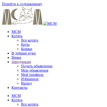
Перейти к содержимому
MCM
Котята
Все котята
Коты
Кошки
В добрые руки
Вязки
Заводчикам
Подать объявление
Мои объявления
Мой профиль
Избранное
Выход
Контакты
MCM
Котята
Все котята